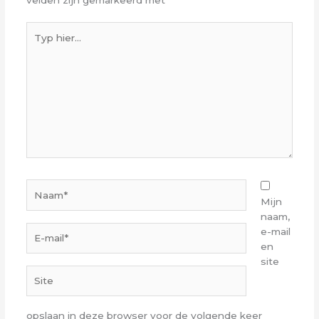
Typ
hier...
Naam*
Mijn
naam,
E-
e-mail
mail*
en
site
Site
opslaan in deze browser voor de volgende keer