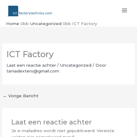
Ga
naar
de
inhoud
Home
Uncategorized
ICT Factory
ICT Factory
Laat een reactie achter
/
Uncategorized
/ Door
taniadexters@gmail.com
←
Vorige Bericht
Laat een reactie achter
Je e-mailadres wordt niet gepubliceerd.
Vereiste
velden zijn gemarkeerd met
*